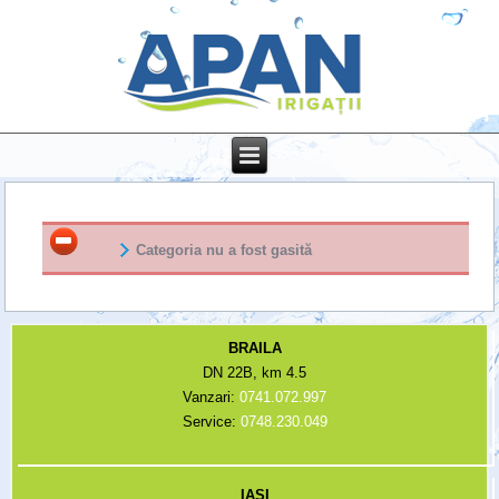
Categoria nu a fost gasită
BRAILA
DN 22B, km 4.5
Vanzari:
0741.072.997
Service:
0748.230.049
IASI