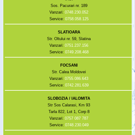
Sos. Pacurari nr. 189
Vanzari:
0748.230.052
Service:
0758.058.125
SLATIOARA
Str. Oltului nr. 59, Slatina
Vanzari:
0751.237.156
Service:
0749.208.468
FOCSANI
Str. Calea Moldovei
Vanzari:
0755.086.643
Service:
0742.281.639
SLOBOZIA / IALOMITA
Str Sos Calarasi, Km 93
Tarla 822, Lot 1, Corp 8
Vanzari:
0757 087 787
Service:
0748.230.049