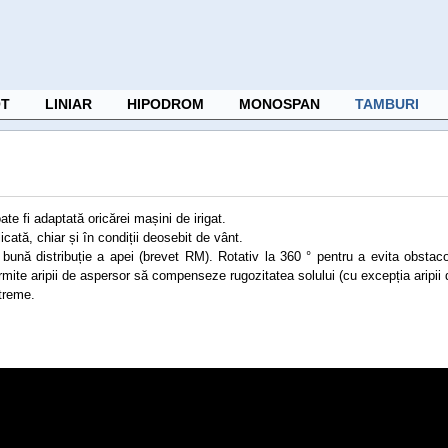
OT
LINIAR
HIPODROM
MONOSPAN
TAMBURI
te fi adaptată oricărei mașini de irigat.
icată, chiar și în condiții deosebit de vânt.
bună distribuție a apei (brevet RM). Rotativ la 360 ° pentru a evita obstacol
ite aripii de aspersor să compenseze rugozitatea solului (cu excepția aripii 
xtreme.