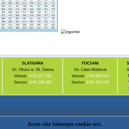
SLATIOARA
FOCSANI
S
Str. Oltului nr. 59, Slatina
Str. Calea Moldovei
S
Vanzari:
0751.237.156
Vanzari:
0755.086.643
Service:
0749.208.468
Service:
0742.281.639
Acest site foloseşte cookie-uri.