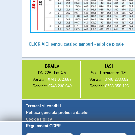
CLICK AICI pentru catalog tamburi - aripi de ploaie
BRAILA
IASI
DN 22B, km 4.5
Sos. Pacurari nr. 189
Vanzari:
0741.072.997
Vanzari:
0748.230.052
Service:
0748.230.049
Service:
0758.058.125
Termeni si conditii
Politica generala protectia datelor
Cookie Policy
Regulament GDPR