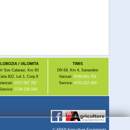
LOBOZIA / IALOMITA
TIMIS
tr Sos Calarasi, Km 93
DN 69, Km 4, Sanandrei
Tarla 822, Lot 1, Corp 8
Vanzari:
0749.041.702
Vanzari:
0757 087 787
Service:
0753.207.490
Service:
0748.230.049
©
APAN Agriculture Equipments